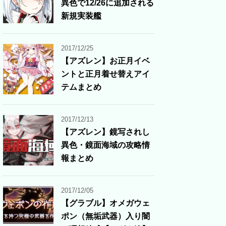
異色で12/26に追加される
新規実装艦
2017/12/25
【アズレン】お正月イベ
ントと正月着せ替えアイ
テムまとめ
2017/12/13
【アズレン】鏡写されし
異色・鏡面海域の攻略情
報まとめ
2017/12/05
【グラブル】オメガウェ
ポン（無垢武器）入り闇