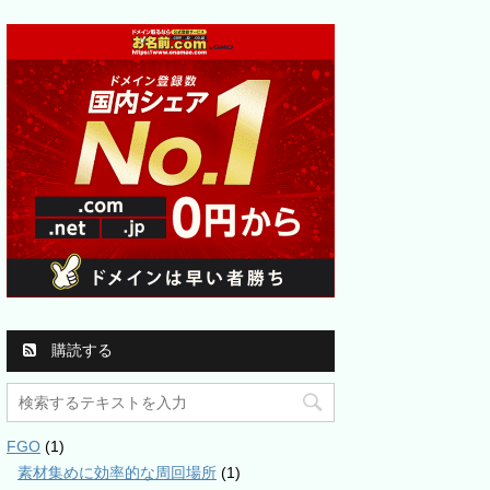
購読する
FGO
(1)
素材集めに効率的な周回場所
(1)