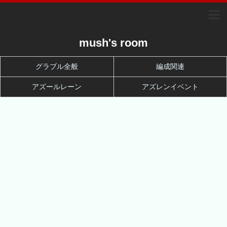
mush's room
グラブル全般
編成関連
アズールレーン
アズレンイベント