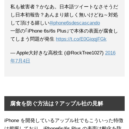
私も被害者？かなあ。日本語ツイートなさそうだ
し日本初報告？あんまり嬉しく無いけどね～対処
して頂ける嬉しい
#iphone6sdescascando
一部の｢iPhone 6s/6s Plus｣で本体の表面が腐食し
てしまう問題が発生
https://t.co/E0GiqqjFGk
— Apple大好きな高校生 (@RockTree1027)
2016
年7月4日
腐食を防ぐ方法は？アップル社の見解
iPhone を開発しているアップル社でもこういった特徴
は把握しており、iPhone6s/6s Plus の表面は酸化を防