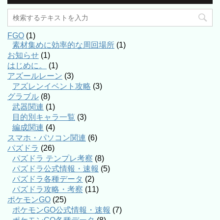
FGO
(1)
素材集めに効率的な周回場所
(1)
お知らせ
(1)
はじめに。
(1)
アズールレーン
(3)
アズレンイベント攻略
(3)
グラブル
(8)
武器関連
(1)
目的別キャラ一覧
(3)
編成関連
(4)
スマホ・パソコン関連
(6)
パズドラ
(26)
パズドラ テンプレ考察
(8)
パズドラ公式情報・速報
(5)
パズドラ各種データ
(2)
パズドラ攻略・考察
(11)
ポケモンGO
(25)
ポケモンGO公式情報・速報
(7)