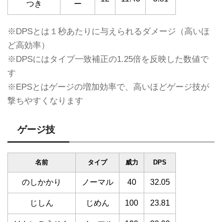
つき
ー
※DPSとは１秒あたりに与えられるダメージ（高いほ
ど高効率）
※DPSにはタイプ一致補正の1.25倍を反映した数値で
す
※EPSとはゲージの増加効率で、高いほどゲージ技が
撃ちやすくなります
ゲージ技
名前
タイプ
威力
DPS
のしかかり
ノーマル
40
32.05
じしん
じめん
100
23.81