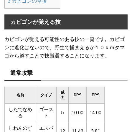
3
カビゴンの今後
カビゴンが覚える技
カビゴンが覚える可能性のある技の一覧です。カビゴ
ンに進化はないので、野生で捕まえるか１０ｋｍタマ
ゴから孵すことで技厳選することになります。
通常攻撃
威
名前
タイプ
DPS
EPS
力
したでなめ
ゴース
５
10.00
14.00
る
ト
しねんのず
エスパ
12
11.43
3.81