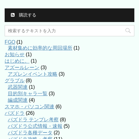
購読する
FGO
(1)
素材集めに効率的な周回場所
(1)
お知らせ
(1)
はじめに。
(1)
アズールレーン
(3)
アズレンイベント攻略
(3)
グラブル
(8)
武器関連
(1)
目的別キャラ一覧
(3)
編成関連
(4)
スマホ・パソコン関連
(6)
パズドラ
(26)
パズドラ テンプレ考察
(8)
パズドラ公式情報・速報
(5)
パズドラ各種データ
(2)