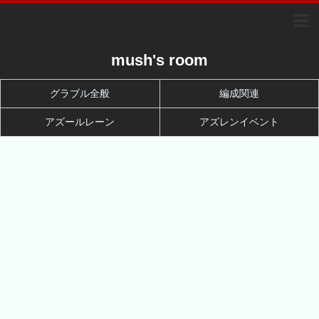
mush's room
グラブル全般
編成関連
アズールレーン
アズレンイベント